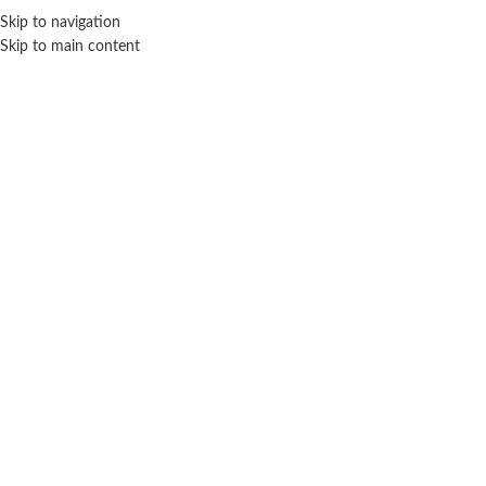
Skip to navigation
ENVÍO GRATIS EN COMPRAS SUPERIORES A $ 160.000
Skip to main content
Charm U
Inicio
Marca del producto
Charm U
No se han encontrado productos que coincidan con tu selección.