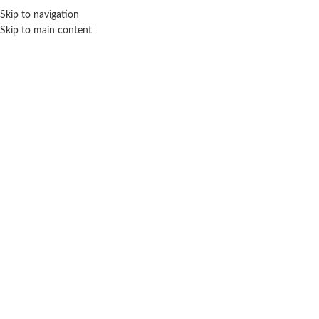
Skip to navigation
ENVÍO GRATIS EN COMPRAS SUPERIORES A $ 160.000
Skip to main content
Isakito
Inicio
Marca del producto
Isakito
No se han encontrado productos que coincidan con tu selección.