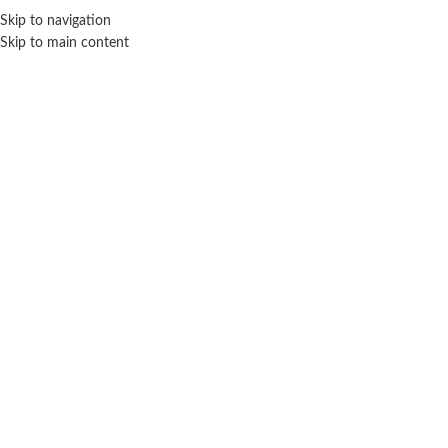
Skip to navigation
ENVÍO GRATIS EN COMPRAS SUPERIORES A $ 160.000
Skip to main content
juliana
Inicio
Marca del producto
juliana
Mostrando los 8 resultados
Filtros
JULIANA
JULIANA
Trenzador automático Juliana
Valija decora tu pelo Juliana –
Grande
$ 39.800
-20% OFF
$ 48.200
-20% OFF
$
31.840
$
38.560
AÑADIR AL CARRITO
AÑADIR AL CARRITO
JUEGOS Y JUGUETES
JULIANA
Valija Julian papá chica – Juliana
Valija Juliana diseño de uñas