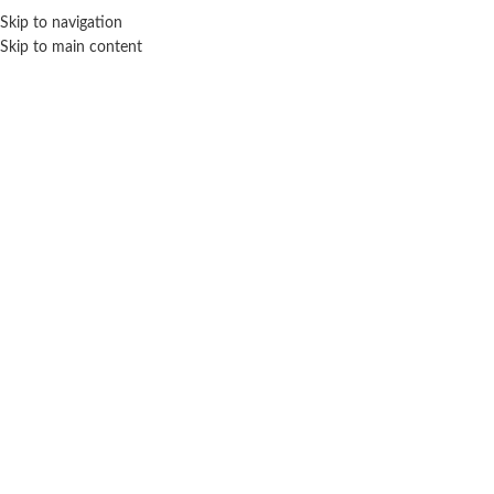
Skip to navigation
ENVÍO GRATIS EN COMPRAS SUPERIORES A $ 160.000
Skip to main content
Magnific
Inicio
Marca del producto
Magnific
Mostrando el único resultado
Filtros
MAGNIFIC
Magnific Clix 2 – 148 Piezas
Bloques De Construcción
$ 66.150
-40% OFF
$
39.690
AÑADIR AL CARRITO