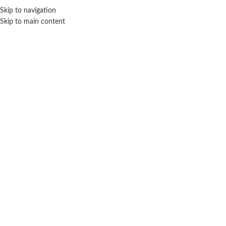
Skip to navigation
ENVÍO GRATIS EN COMPRAS SUPERIORES A $ 160.000
Skip to main content
Nenuco
Inicio
Marca del producto
Nenuco
No se han encontrado productos que coincidan con tu selección.