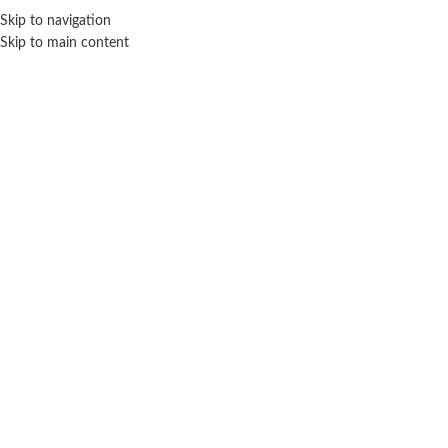
Skip to navigation
ENVÍO GRATIS EN COMPRAS SUPERIORES A $ 160.000
Skip to main content
Riva
Inicio
Marca del producto
Riva
No se han encontrado productos que coincidan con tu selección.