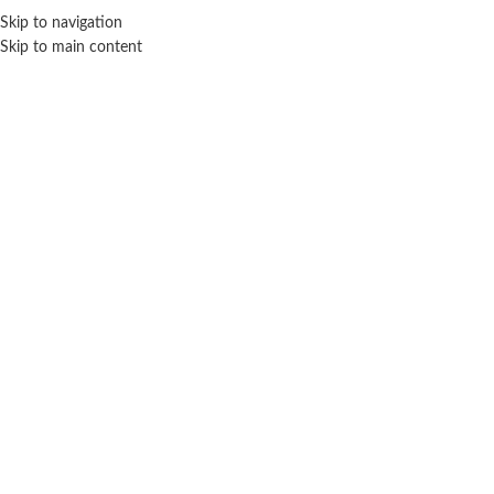
Skip to navigation
ENVÍO GRATIS EN COMPRAS SUPERIORES A $ 160.000
Skip to main content
SO SLIME
Inicio
Marca del producto
SO SLIME
Mostrando el único resultado
Filtros
SO SLIME
Playset Slime Shaker Milk.
$ 21.100
-20% OFF
$
16.880
AÑADIR AL CARRITO