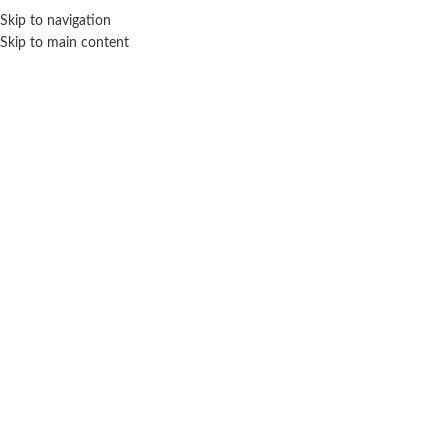
Skip to navigation
ENVÍO GRATIS EN COMPRAS SUPERIORES A $ 160.000
Skip to main content
Sophie
Inicio
Marca del producto
Sophie
No se han encontrado productos que coincidan con tu selección.