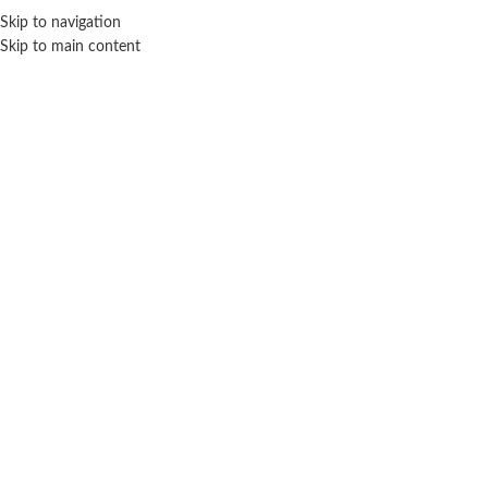
Skip to navigation
ENVÍO GRATIS EN COMPRAS SUPERIORES A $ 160.000
Skip to main content
Varitas Surtidas
Inicio
Marca del producto
Varitas Surtidas
Mostrando el único resultado
Filtros
SUDAMERICANA
Burbujero Botella- Varitas Surtidas
VARITAS SURTIDAS
$
3.300
AÑADIR AL CARRITO